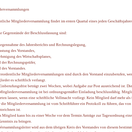
ederversammlungen
ntliche Mitgliederversammlung findet im ersten Quartal eines jeden Geschäftsjahres 
 Gegenstände der Beschlussfassung sind:
egennahme des Jahresberichts und Rechnungslegung,
astung des Vorstandes,
hmigung des Wirtschaftsplanes,
 der Rechnungsprüfer,
 des Vorstandes.
rordentliche Mitgliederversammlungen sind durch den Vorstand einzuberufen, wenn d
lieder es schriftlich verlangt.
Einberufungsfrist beträgt zwei Wochen, wobei Aufgabe zur Post ausreichend ist. Di
Mitgliederversammlung ist bei ordnungsgemäßer Einladung beschlussfähig. Mitgli
reten lassen, wenn eine schriftliche Vollmacht vorliegt. Kein Mitglied darf mehr als 
 die Mitgliederversammlung ist vom Schriftführer ein Protokoll zu führen, das vo
rzeichnen ist.
s Mitglied kann bis zu einer Woche vor dem Termin Anträge zur Tagesordnung einr
Kenntnis zu bringen.
Versammlungsleiter wird aus dem übrigen Kreis des Vorstandes von diesem bestimm