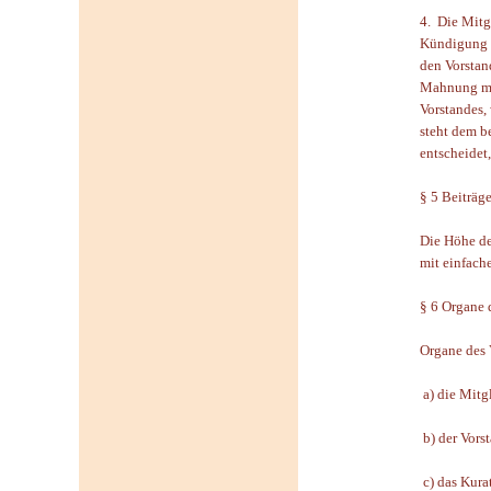
4. Die Mitg
Kündigung h
den Vorstan
Mahnung mus
Vorstandes,
steht dem b
entscheidet
§ 5 Beiträg
Die Höhe de
mit einfach
§ 6 Organe 
Organe des 
a) die Mit
b) der Vors
c) das Kura