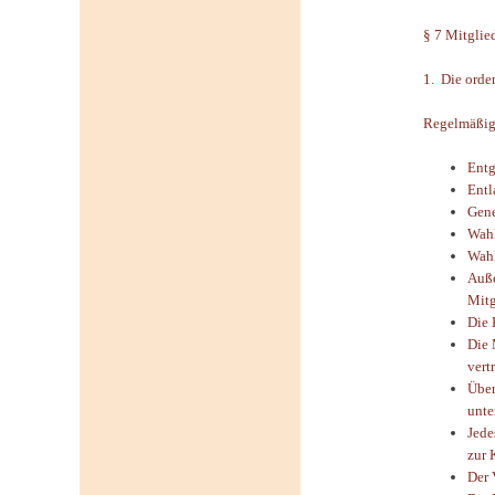
§ 7 Mitgli
1. Die orde
Regelmäßige
Entg
Entl
Gene
Wahl
Wahl
Auße
Mitg
Die 
Die 
vert
Über
unte
Jede
zur 
Der 