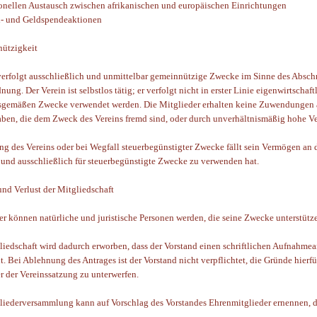
onellen Austausch zwischen afrikanischen und europäischen Einrichtungen
- und Geldspendeaktionen
ützigkeit
verfolgt ausschließlich und unmittelbar gemeinnützige Zwecke im Sinne des Absch
ng. Der Verein ist selbstlos tätig; er verfolgt nicht in erster Linie eigenwirtschaf
sgemäßen Zwecke verwendet werden. Die Mitglieder erhalten keine Zuwendungen au
ben, die dem Zweck des Vereins fremd sind, oder durch unverhältnismäßig hohe V
g des Vereins oder bei Wegfall steuerbegünstigter Zwecke fällt sein Vermögen an di
 und ausschließlich für steuerbegünstigte Zwecke zu verwenden hat.
und Verlust der Mitgliedschaft
er können natürliche und juristische Personen werden, die seine Zwecke unterstütz
liedschaft wird dadurch erworben, dass der Vorstand einen schriftlichen Aufnahm
t. Bei Ablehnung des Antrages ist der Vorstand nicht verpflichtet, die Gründe hierf
er der Vereinssatzung zu unterwerfen.
liederversammlung kann auf Vorschlag des Vorstandes Ehrenmitglieder ernennen, die