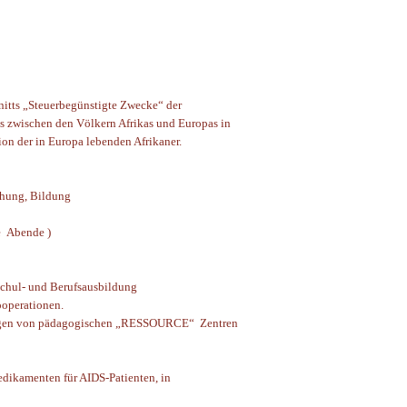
nitts „Steuerbegünstigte Zwecke“ der
s zwischen den Völkern Afrikas und Europas in
ion der in Europa lebenden Afrikaner.
ehung, Bildung
le Abende )
zin, Schul- und Berufsausbildung
ooperationen.
tungen von pädagogischen „RESSOURCE“ Zentren
dikamenten für AIDS-Patienten, in