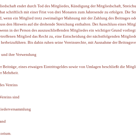
liedschaft endet durch Tod des Mitgliedes, Kündigung der Mitgliedschaft, Streichu
at schriftlich mit einer Frist von drei Monaten zum Jahresende zu erfolgen. Die Str
d, wenn ein Mitglied trotz zweimaliger Mahnung mit der Zahlung des Beitrages oder
s den Hinweis auf die drohende Streichung enthalten. Der Ausschluss eines Mitgl
 wenn in der Person des auszuschließenden Mitgliedes ein wichtiger Grund vorliegt.
etroffenen Mitglied das Recht zu, eine Entscheidung der nächstfolgenden Mitglie
, herbeizuführen. Bis dahin ruhen seine Vereinsrechte, mit Ausnahme der Beitragsve
e und ihre Verwendung
r Beiträge, eines etwaigen Eintrittsgeldes sowie von Umlagen beschließt die Mitg
er Mehrheit.
des Vereins
Vereins sind
gliederversammlung
tand
torium.