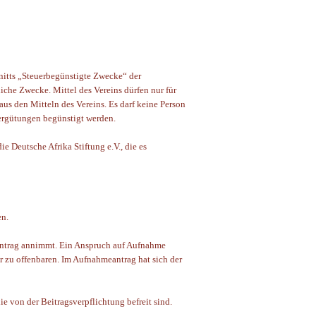
nitts „Steuerbegünstigte Zwecke“ der
tliche Zwecke. Mittel des Vereins dürfen nur für
s den Mitteln des Vereins. Es darf keine Person
ergütungen begünstigt werden.
e Deutsche Afrika Stiftung e.V., die es
en.
eantrag annimmt. Ein Anspruch auf Aufnahme
ür zu offenbaren. Im Aufnahmeantrag hat sich der
 von der Beitragsverpflichtung befreit sind.