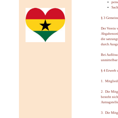
pers
Sach
§ 3 Gemeinn
Der Verein 
Abgabenordnu
die satzung
durch Ausga
Bei Auflösun
unmittelbar
§ 4 Erwerb 
1. Mitglied
2. Die Mitg
besteht nich
Antragstell
3. Die Mitg