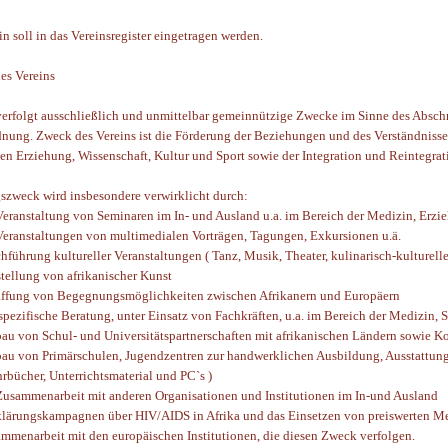
ein soll in das Vereinsregister eingetragen werden.
es Vereins
verfolgt ausschließlich und unmittelbar gemeinnützige Zwecke im Sinne des Absch
ung. Zweck des Vereins ist die Förderung der Beziehungen und des Verständnisse
en Erziehung, Wissenschaft, Kultur und Sport sowie der Integration und Reintegrat
szweck wird insbesondere verwirklicht durch:
Veranstaltung von Seminaren im In- und Ausland u.a. im Bereich der Medizin, Erzi
Veranstaltungen von multimedialen Vorträgen, Tagungen, Exkursionen u.ä.
hführung kultureller Veranstaltungen ( Tanz, Musik, Theater, kulinarisch-kulturel
tellung von afrikanischer Kunst
ffung von Begegnungsmöglichkeiten zwischen Afrikanern und Europäern
spezifische Beratung, unter Einsatz von Fachkräften, u.a. im Bereich der Medi
au von Schul- und Universitätspartnerschaften mit afrikanischen Ländern sowie K
au von Primärschulen, Jugendzentren zur handwerklichen Ausbildung, Ausstat
hrbücher, Unterrichtsmaterial und PC`s )
Zusammenarbeit mit anderen Organisationen und Institutionen im In-und Ausland
lärungskampagnen über HIV/AIDS in Afrika und das Einsetzen von preiswerten Me
mmenarbeit mit den europäischen Institutionen, die diesen Zweck verfolgen.