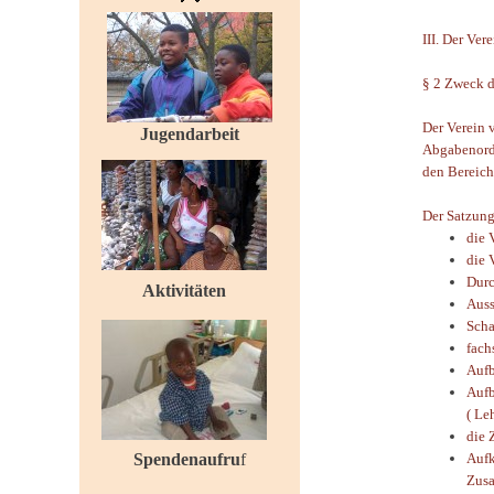
III. Der Ver
§ 2 Zweck d
Der Verein 
Jugendarbeit
Abgabenordn
den Bereich
Der Satzung
die 
die 
Durc
Aktivitäten
Auss
Scha
fach
Aufb
Aufb
( Le
die 
Spendenaufru
f
Aufk
Zusa