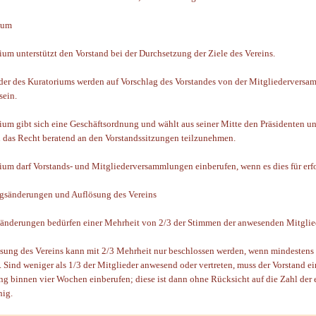
ium
ium unterstützt den Vorstand bei der Durchsetzung der Ziele des Vereins.
der des Kuratoriums werden auf Vorschlag des Vorstandes von der Mitgliederversa
sein.
ium gibt sich eine Geschäftsordnung und wählt aus seiner Mitte den Präsidenten und
 das Recht beratend an den Vorstandssitzungen teilzunehmen.
ium darf Vorstands- und Mitgliederversammlungen einberufen, wenn es dies für erfo
gsänderungen und Auflösung des Vereins
änderungen bedürfen einer Mehrheit von 2/3 der Stimmen der anwesenden Mitglie
ösung des Vereins kann mit 2/3 Mehrheit nur beschlossen werden, wenn mindestens 
st. Sind weniger als 1/3 der Mitglieder anwesend oder vertreten, muss der Vorstand
g binnen vier Wochen einberufen; diese ist dann ohne Rücksicht auf die Zahl der 
hig.