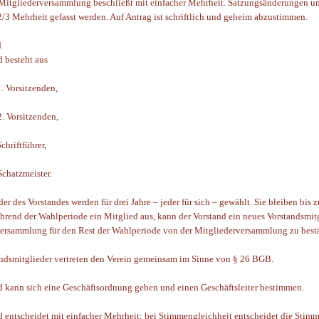
Mitgliederversammlung beschließt mit einfacher Mehrheit. Satzungsänderungen un
2/3 Mehrheit gefasst werden. Auf Antrag ist schriftlich und geheim abzustimmen.
d
d besteht aus
Vorsitzenden,
Vorsitzenden,
riftführer,
hatzmeister.
er des Vorstandes werden für drei Jahre – jeder für sich – gewählt. Sie bleiben bis
hrend der Wahlperiode ein Mitglied aus, kann der Vorstand ein neues Vorstandsmit
ersammlung für den Rest der Wahlperiode von der Mitgliederversammlung zu bestät
ndsmitglieder vertreten den Verein gemeinsam im Sinne von § 26 BGB.
d kann sich eine Geschäftsordnung geben und einen Geschäftsleiter bestimmen.
d entscheidet mit einfacher Mehrheit; bei Stimmengleichheit entscheidet die Stimm